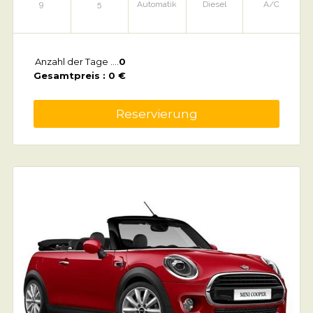
9
5
Automatik
Diesel
A/C
Anzahl der Tage ....
0
Gesamtpreis : 0 €
Reservierung