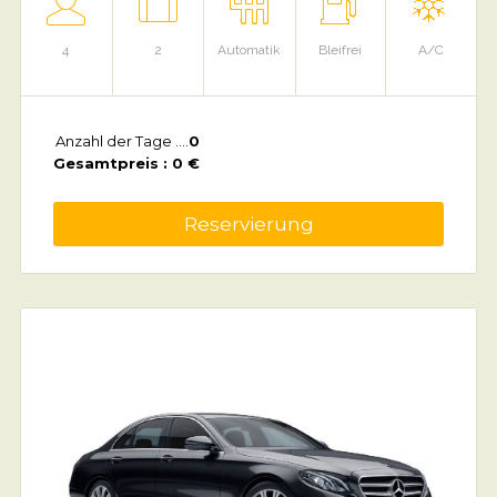
4
2
Automatik
Bleifrei
A/C
Anzahl der Tage ....
0
Gesamtpreis : 0 €
Reservierung