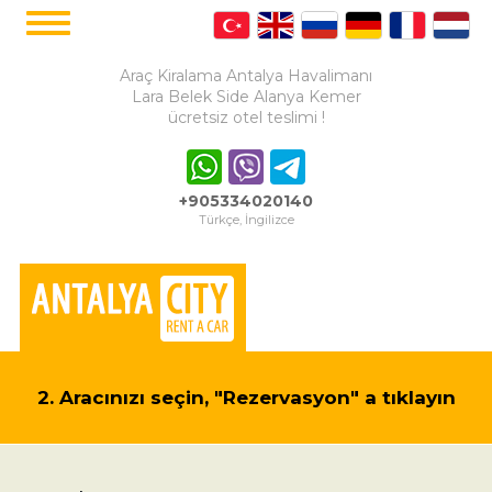
Araç Kiralama Antalya Havalimanı
Lara Belek Side Alanya Kemer
ücretsiz otel teslimi !
+905334020140
Türkçe, İngilizce
2. Aracınızı seçin, "Rezervasyon" a tıklayın