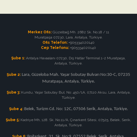
Merkez Ofis:
Güzelbağ Mh. 2682 Sk. No.18 / 11
Muratpaşa 07230, Lara, Antalya, Türkiye.
Ofis Telefon:
+905334020140
Cep Telefonu:
+905334020140
Şube 1:
Antalya Havaalanı 07230, Dış Hatlar Terminal 1-2 Muratpaşa,
Antalya, Türkiye.
Şube 2:
Lara, Güzeloba Mah. Yaşar Sobutay Bulvarı No:30-C, 07235
Muratpaşa, Antalya, Türkiye.
Şube 3:
Kundu, Yaşar Sobutay Bul. No: 450/1A, 07110 Aksu, Lara, Antalya,
Türkiye.
Şube 4:
Belek, Turizm Cd. No: 12C, 07506 Serik, Antalya, Türkiye.
Şube 5:
Kadriye Mh, 128. Sk. No.11/A, Çınarkent Sitesi, 07525, Belek, Serik,
Antalya, Türkiye.
Şube 6:
Boğazkent, 31. Sk. No:9, 07552 Belek, Serik, Antalya,